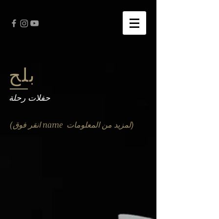
بلح
حفلات رحلة
(انقر فوق name لمزيد من المعلومات)