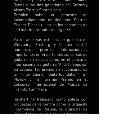
Barrueco y Leo Brouwer (Cuba), Roland
Dyens y los dos ganadores del Grammy
Alvaro Pierri y Sharon Isbin.
También hubo un semestre de
"acompañamiento de lied" con Dietrich
Fischer Dieskau, uno de los cantantes de
lied más importantes del siglo XX.
Ya durante sus estudios de guitarra en
Würzburg, Freiburg y Colonia recibió
numerosos premios internacionales
importantes en importantes concursos de
guitarra en Europa como en el concurso
internacional de guitarra "Andrés Segovia"
en España, 1er premio en el concurso de
la "International Guitarfoundation" en
Plovdiv o 1er premio Premio en el
Concurso Internacional de Música de
Frankfurt am Main.
Reichert ha trabajado como solista con
orquestas de renombre como la Orquesta
Filarmónica de Rousse, la Orquesta de
Radio de Hessian, la Orquesta Filarmónica
de Plovdiv, la Orquesta de Radio de Sofía,
la Orquesta Filarmónica de Friburgo y la
Orquesta Cameralna Bratislava, por
nombrar solo algunas. Por lo tanto, las