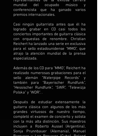
representativas de la exitosa carrera
mundial del ocupado músico y
conferencista que ha ganado varios
premios internacionales.
Casi ningún guitarrista antes que él ha
logrado grabar en CD casi todos los
conciertos importantes de guitarra clásica
con orquestas de renombre. Christian
Reichert ha lanzado una serie en exclusiva
para el sello estadounidense "MMO", que
atrajo la atención mundial de la prensa
especializada.
Además de los CD para "MMO", Reichert ha
realizado numerosas grabaciones para el
sello alemán "Waterpipe Records" y
también para "Bayerischer Rundfunk",
"Hessischer Rundfunk", "SWR", "Telewizja
Polska" y "WDR". .
Después de estudiar extensamente la
guitarra clásica con algunos de los más
grandes virtuosos de nuestro tiempo,
completó el examen de concierto y solista
con la más alta distinción. Sus maestros
incluyen a Roberto Aussel (Argentina),
Sonja Prunnbauer (Alemania), Manuel