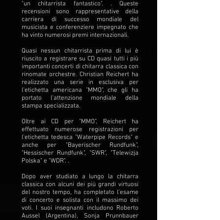
"un chitarrista fantastico". . Queste
recensioni sono rappresentative della
carriera di successo mondiale del
musicista e conferenziere impegnato che
ha vinto numerosi premi internazionali.
Quasi nessun chitarrista prima di lui è
riuscito a registrare su CD quasi tutti i più
importanti concerti di chitarra classica con
rinomate orchestre. Christian Reichert ha
realizzato una serie in esclusiva per
l'etichetta americana "MMO", che gli ha
portato l'attenzione mondiale della
stampa specializzata.
Oltre ai CD per "MMO", Reichert ha
effettuato numerose registrazioni per
l'etichetta tedesca "Waterpipe Records" e
anche per "Bayerischer Rundfunk",
"Hessischer Rundfunk", "SWR", "Telewizja
Polska" e "WDR". .
Dopo aver studiato a lungo la chitarra
classica con alcuni dei più grandi virtuosi
del nostro tempo, ha completato l'esame
di concerto e solista con il massimo dei
voti. I suoi insegnanti includono Roberto
Aussel (Argentina), Sonja Prunnbauer