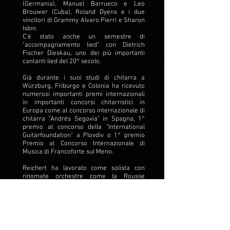
(Germania), Manuel Barrueco e Leo
Brouwer (Cuba), Roland Dyens e i due
vincitori di Grammy Alvaro Pierri e Sharon
Isbin.
C'è stato anche un semestre di
"accompagnamento lied" con Dietrich
Fischer Dieskau, uno dei più importanti
cantanti lied del 20° secolo.
Già durante i suoi studi di chitarra a
Würzburg, Friburgo e Colonia ha ricevuto
numerosi importanti premi internazionali
in importanti concorsi chitarristici in
Europa come al concorso internazionale di
chitarra "Andrés Segovia" in Spagna, 1°
premio al concorso della "International
Guitarfoundation" a Plovdiv o 1° premio
Premio al Concorso Internazionale di
Musica di Francoforte sul Meno.
Reichert ha lavorato come solista con
rinomate orchestre come la Rousse
Philharmonic Orchestra, l'Hessian Radio
Orchestra, la Plovdiv Philharmonic
Orchestra, la Sofia Radio Orchestra, la
Freiburg Philharmonic Orchestra e
l'Orchestra Cameralna Bratislava, solo per
citarne alcune. le attività didattiche lo