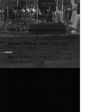
136bad5cf58d_ _cc781905 -5cde-
3194-bb3b-136bad5cf58d_
_cc781905-5cde-3194- bb3b-
136bad5cf58d_ Concerto la
maggiore, op 8a
Mario Castelnuovo-Tedesco
: Concerto n.
I in re maggiore op 99
Rolando
Coloranti
: Tango en skai per
chitarra e archi
Mauro
Giuliani
: Concerto n. I in la
maggiore op 30
Manuele
Ponce
: Concerto del Sur
Gioacchino
Rodrigo
: Concerto di
Aranjuez
_cc781905-5cde-3194 -bb3b-
136bad5cf58d_ _cc781905 -5cde-
3194-bb3b-136bad5cf58d_
_cc781905-5cde-3194- bb3b-
136bad5cf58d_ Fantasia per un Uomo
Gentiluomo