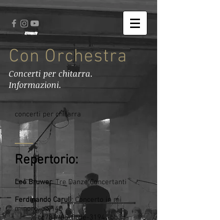
Con Orchestra
Concerti per chitarra.
Informazioni.
concerti per chitarra
Repertorio:
Leo Bruwer
: Tre Danze Concertanti
Ferdinando Caruli
: Concerto in mi
minore, op 140
_cc781905-5cde-3194 -bb3b-