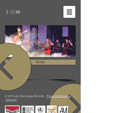
Assar
© 2016 por Waterpipe Records
Proteção de dados
/
imprimir