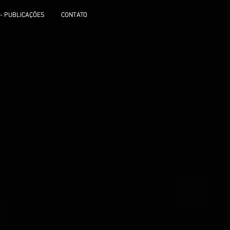
 - PUBLICAÇÕES
 - PUBLICAÇÕES
CONTATO
CONTATO