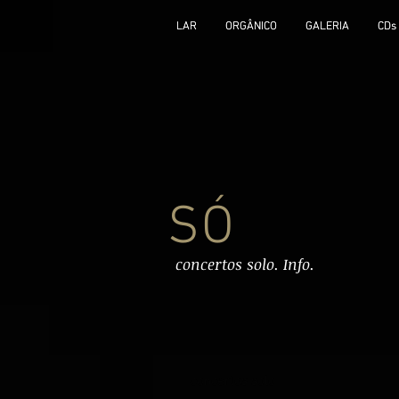
LAR
LAR
ORGÂNICO
ORGÂNICO
GALERIA
GALERIA
CDs
CDs
SÓ
concertos solo. Info.
concertos solo