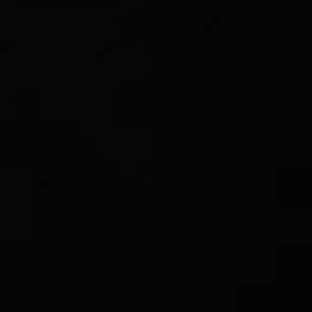
Guerreiro Edino:
ritmata
Cristiano Reichert:
festa espanhola
Roland Dyens:
Fuoco, Tango en skai
Manuel de Falla:
Homenagem a Claude Debussy, Danz
Antônio Carlos Jobim:
Por Causa de Voce, Garota de Ipan
Mauro Giuliani:
Variações sobre um tema de Haend
Lara Agostinho:
Granada
Antonio Lauro:
Valsos venezuelanos
João Pernambuco: