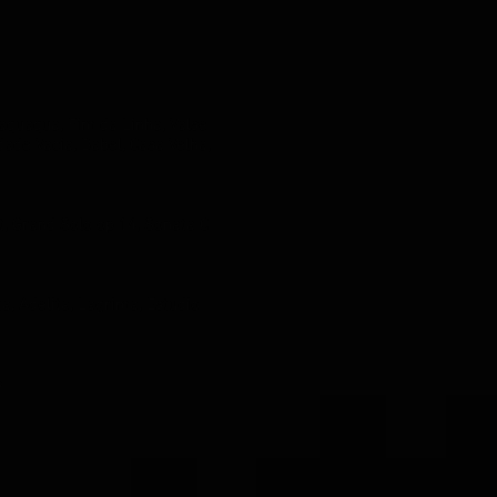
aquaqua, Fim da Linha, Valse
dade Vacia, Babel, Casa Velha,
, Grand Solo op 14, Sonata C
a, Adelita, Lagrima, Estudio
s