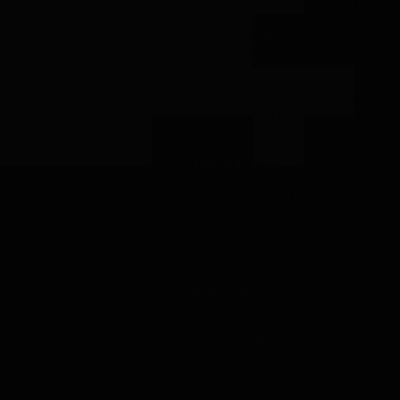
Filhos de Carrilhoes, Pó de Mico
Astor Piazzola:
Cinco Piezas
Baden Powell:
Chara, Samba de Pintinho, Quaquar
No 1, Samba Triste, Tempo Feliz, Ci
Valse sem Nome, Astronauta
Fernando Sór:
Variações sobre um tema de Mozart
major op 15b, 4 Minuetos
Francisco Tárrega:
Recuerdos de la Alhambra, Gran Jot
Brillante, Capricho Arabe
Heitor Villa-Lobos:
Choro nº 1, prelúdio nº 1, 12 estudo
Jorge Martínez Zarate:
Dança, Impromptu