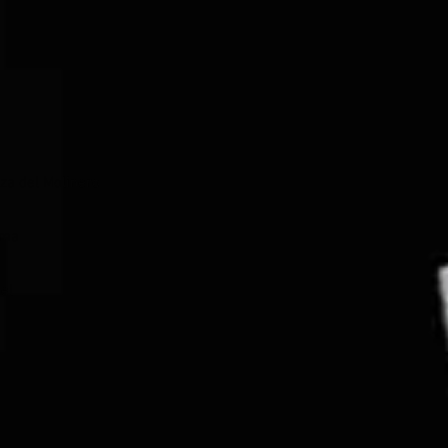
a del Molinero
ema
el