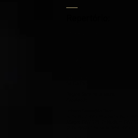
Repertório:
Agustín Barrios:
Danza Paraguaya, Vals No 3, Vals No
Saudade, Mazurka apassionata, Julia
Catredral
Gentile Montana:
Suíte Colombiana Nº 2
Arroz Dilermando:
Se Ela Perguntar
Regina Sanz de la Maza:
Zapateado
Johann Sebastián Bach:
Suite No 2 BWV 996, Suite No 4 BW
Allegro BWV 998, Präludium BWV 9
3194 -bb3b-136bad5cf58d_BWV 10