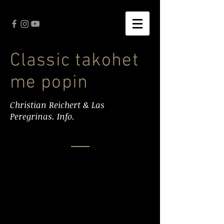
Classic takohet
me popin
Christian Reichert & Las
Peregrinas. Info.
Christian Reichert & Las Peregrinas
Përjetoni një mbrëmje koncertesh me
virtuozin e kitaristit shumëçmuar
Christian Reichert dhe orkestrën "Las
Peregrinas". Marrëveshjet vijnë nga
filmi i mirënjohur dhe radio drama
composer Rainer Quade ("Shtyllat e
tokës", "Tatort"...).