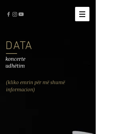
DATA
koncerte
udhëtim
(kliko emrin për më shumë
informacion)