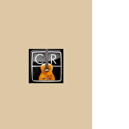
Baka
© 2016 av Waterpipe Records
dataskydd
/
avtryck