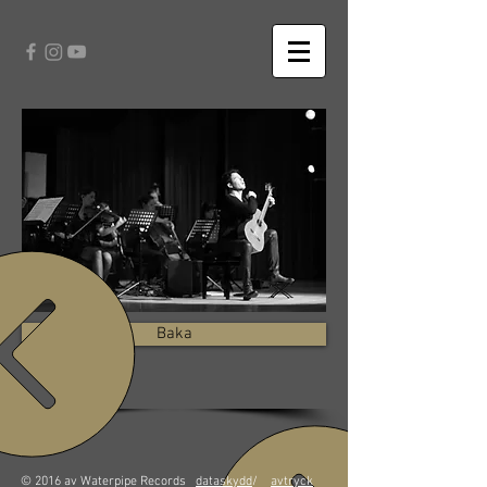
Baka
© 2016 av Waterpipe Records
dataskydd
/
avtryck