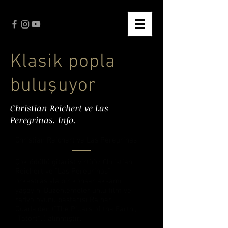
Klasik popla
buluşuyor
Christian Reichert ve Las
Peregrinas. Info.
Christian Reichert ve Las Peregrinas
Çok ödüllü gitarist virtüöz Christian
Reichert ve "Las Peregrinas"
orkestrasıyla bir konser akşamı
yaşayın. Düzenlemeler ünlü film ve
radyo oyunu bestecisi Rainer
Quade'den ("The Pillars of the Earth",
"Tatort"...) alınmıştır.