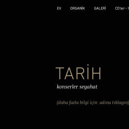
EV
EV
ORGANİK
ORGANİK
GALERİ
GALERİ
CD'ler -
CD'ler -
TARİH
konserler seyahat
(daha fazla bilgi için adına tıklayın