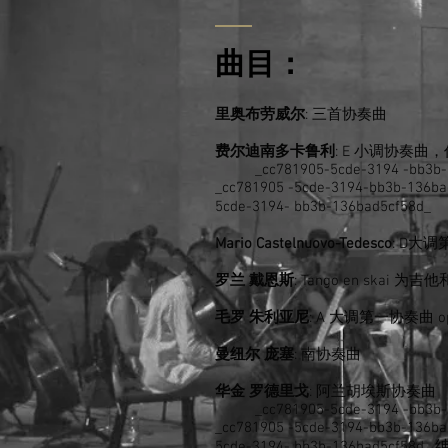
曲目：
里奥布劳威尔
: 三首协奏曲
费尔迪南多卡鲁利
: E 小调协奏曲，
_cc781905-5cde-3194 -bb3
_cc781905 -5cde-3194-bb3b-13
5cde-3194- bb3b-136bad5cf
Mario Castelnuovo-Tedesco
: D大调
罗兰
戴恩斯
: Tango en skai 
毛罗
朱利亚尼
: A 大调第一协奏曲 op
曼纽尔
庞塞
: 南协奏曲
华金
罗德里戈
: 阿兰胡埃斯协奏曲
_cc781905-5cde-3194 -bb3
_cc781905 -5cde-3194-bb3b-13
5cde-3194- bb3b-136bad5cf58