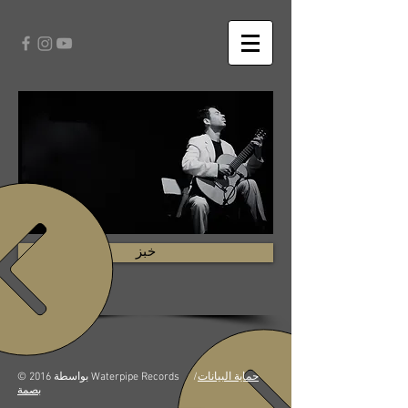
خبز
حماية البيانات
/
© 2016 بواسطة Waterpipe Records
بصمة