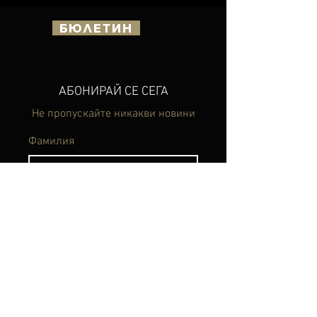
БЮЛЕТИН
АБОНИРАЙ СЕ СЕГА
Не пропускайте никакви новини
Фамилия
Фамилия
Електронна поща
Абонирай се сега