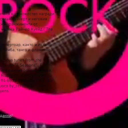
ителя на множество награди
стиан Райхерт и неговия
асни аранжименти от
 музика Райнер Куейд ("The
 репертоар, както и любими
, самба, танго и фламенко.
 famous tunes from the
Jackson "4 Seasons" , Eric
 испанският романс, Volare,
 Rodrigos´ „Concierto de
3194-bb3b-136bad5cf58d_ Air
 Fuoco by_cc781905-5cde-
yens.
 данни
/