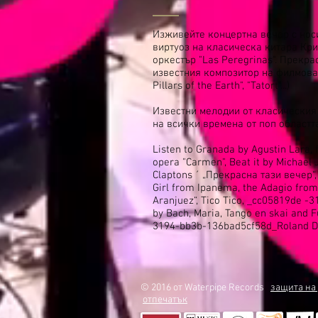
Изживейте концертна вечер с нос
виртуоз на класическа китара Кри
оркестър "Las Peregrinas". Прекр
известния композитор на филмова
Pillars of the Earth", "Tatort"...)
Известни мелодии от класическия
на всички времена от поп областта
Listen to Granada by Agustin Lara,
opera "Carmen", Beat it by Michael 
Claptons ´ „Прекрасна тази вечер“,
Girl from Ipanema, the Adagio from
Aranjuez“, Tico Tico, _cc05819de -
by Bach, Maria, Tango en skai and
3194-bb3b-136bad5cf58d_Roland D
© 2016 от Waterpipe Records
защита на
отпечатък