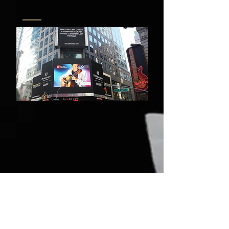
AT TIMES SQUARE -
NEW YORK
прочетете повече &gt;