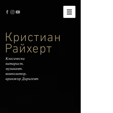
Кристиан
Райхерт
Класически
китарист.
музикант.
композитор.
аранжор Диригент
ПОСЛЕДНИ
НОВИНИ
КРИСТИАН РАЙХЕРТ