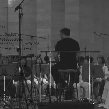
ntes
 минор, оп. 140
b-136bad5cf58d_
6bad5cf58d_ _cc781905-
 Концерт Ла мажор
ерт No I в ре мажор оп.99
 китара и струнни
Ла мажор оп.30
juez
b-136bad5cf58d_
6bad5cf58d_ _cc781905-
ntasia para un Gentilhombre