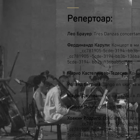
Репертоар:
Лео Брауер
: Tres Danzas concerta
Фердинандо Карули
: Концерт в ми
_cc781905-5cde-3194 -bb3
_cc781905 -5cde-3194-bb3b-13
5cde-3194- bb3b-136bad5cf58d_
Марио Кастелнуово-Тедеско
: Конц
Роланд
багрила
: Tango en skai за
Мауро
Джулиани
: Концерт No I в 
Мануел
Понсе
: Concierto del Sur
Хоакин
Родриго
: Concierto de Aran
_cc781905-5cde-3194 -bb3
_cc781905 -5cde-3194-bb3b-13
5cde-3194- bb3b-136bad5cf58d_ Fa