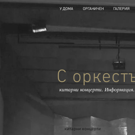
У ДОМА
У ДОМА
ОРГАНИЧЕН
ОРГАНИЧЕН
ГАЛЕРИЯ
ГАЛЕРИЯ
С оркест
китарни концерти. Информация.
китарни концерти