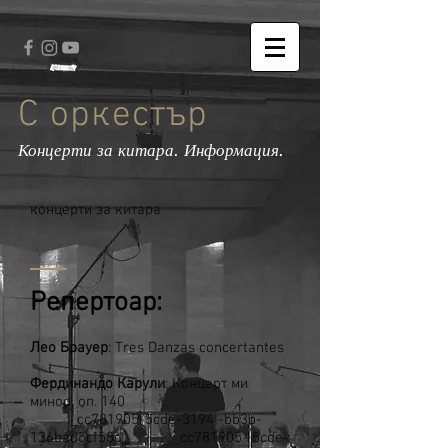
С оркестър
Концерти за китара. Информация.
концерти за китара
Репертоар:
Лео Брауер
: Tres Danzas concertantes
Фердинандо Карули
: Концерт ми
минор, оп. 140
_cc781905-5cde-3194 -bb3b-
136bad5cf58d_ _cc781905 -5cde-