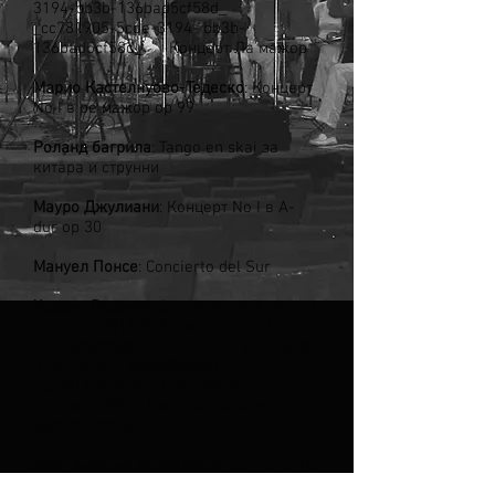
3194-bb3b-136bad5cf58d_
_cc781905-5cde-3194- bb3b-
136bad5cf58d_ Концерт Ла мажор
Марио Кастелнуово-Тедеско
: Концерт
No I в ре мажор op 99
Роланд
багрила
: Tango en skai за
китара и струнни
Мауро
Джулиани
: Концерт No I в A-
dur op 30
Мануел
Понсе
: Concierto del Sur
Хоакин
Родриго
: Concierto de Aranjuez
_cc781905-5cde-3194 -bb3b-
136bad5cf58d_ _cc781905 -5cde-
3194-bb3b-136bad5cf58d_
_cc781905-5cde-3194- bb3b-
136bad5cf58d_ Fantasia para un
Gentilhombre
Хосе
Антонио
en
seixas
: Концерт en la
majeur