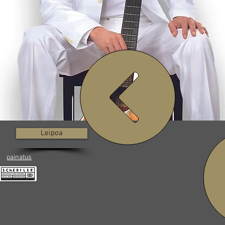
Leipoa
/
painatus