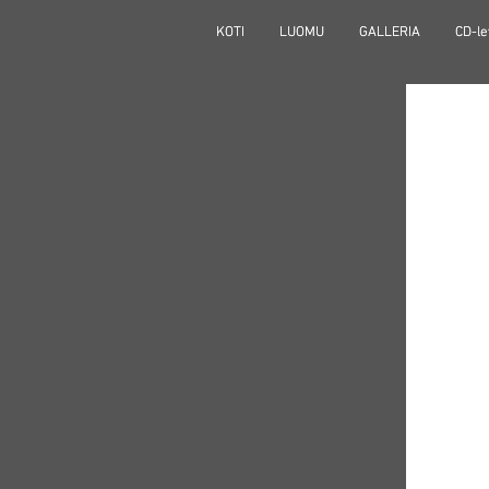
KOTI
KOTI
LUOMU
LUOMU
GALLERIA
GALLERIA
CD-le
CD-le