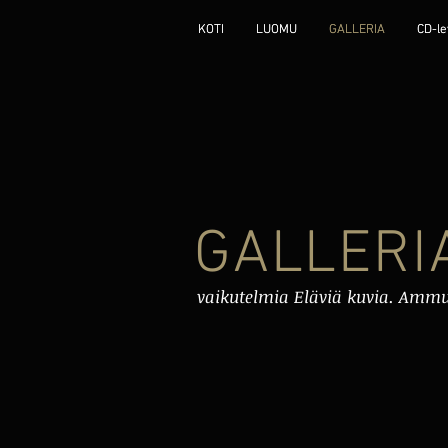
KOTI
KOTI
LUOMU
LUOMU
GALLERIA
GALLERIA
CD-le
CD-le
GALLERI
vaikutelmia Eläviä kuvia. Amm