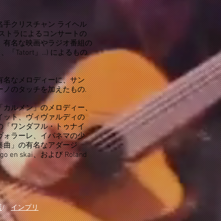
名手クリスチャン ライヘル
ケストラによるコンサートの
、有名な映画やラジオ番組の
、「Tatort」...) によるもの
有名なメロディーに、サン
ーノのタッチを加えたもの.
「カルメン」のメロディー、
イット、ヴィヴァルディの
の「ワンダフル・トゥナイ
ヴォラーレ、イパネマの少
奏曲」の有名なアダージ
ngo en skai、および Roland
護
/
インプリ