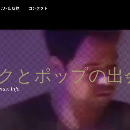
CD - 出版物
CD - 出版物
コンタクト
コンタクト
クとポップの出
nas. Info.