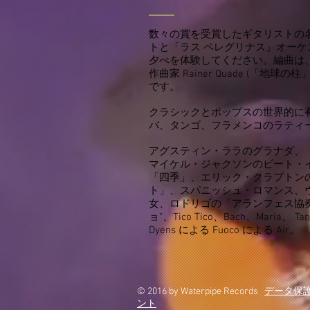
数々の賞を受賞したギタリストの
トと「ラス ペレグリナス」オー
夕べを体験してください。編曲は
作曲家 Rainer Quade (「地球の柱」
です。
クラシックとポップスの世界的に
バ、タンゴ、フラメンコのラティ
アグスティン・ララのグラナダ、
マイケル・ジャクソンのビート・
「四季」、エリック・クラプトン
ト」、スパニッシュ・ロマンス、
女、ロドリゴの「アランフェス協
ョ"、Tico Tico、Bach、Maria、 Ta
Dyens による Fuoco による Air。
© 2016 by Waterpipe Records
データ保
ント