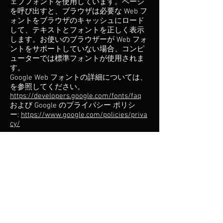
ェブフォントを使用しています。ページ
を呼び出すと、ブラウザは必要な Web フ
ォントをブラウザのキャッシュにロード
して、テキストとフォントを正しく表示
します。お使いのブラウザーが Web フォ
ントをサポートしていない場合、コンピ
ューターでは標準フォントが使用されま
す。
Google Web フォントの詳細については、
を参照してください。
https://developers.google.com/fonts/faq
および Google のプライバシー ポリシ
ー:
https://www.google.com/policies/priva
cy/
グーグルマップ
このサイトでは、API を介して Google マ
ップ マップ サービスを使用しています。
プロバイダは Google Inc.、1600
Amphitheatre Parkway Mountain View、
CA 94043、USA です。 Google マップの
機能を使用するには、IP アドレスを保存
する必要があります。この情報は通常、
米国の Google サーバーに送信され、そこ