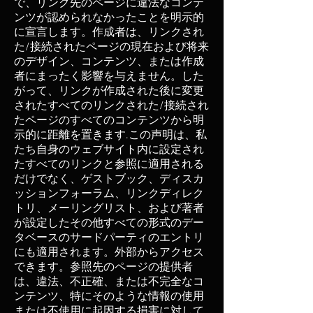
で、リンク先のページに違法なコンテ
ンツが認められなかったことを明示的
に宣言します。作成者は、リンクされ
た/接続されたページの現在および将来
のデザイン、コンテンツ、または作成
者にまったく影響を与えません。した
がって、リンクが作成された後に変更
されたすべてのリンクされた/接続され
たページのすべてのコンテンツから明
示的に距離を置きます.この声明は、私
たち自身のウェブサイト内に設定され
たすべてのリンクと参照に適用される
だけでなく、ゲストブック、ディスカ
ッションフォーラム、リンクディレク
トリ、メーリングリスト、および著者
が設定したその他すべての形式のデー
タベースのサードパーティのエントリ
にも適用されます。外部からアクセス
できます。参照先のページの提供者
は、違法、不正確、または不完全なコ
ンテンツ、特にそのような情報の使用
または不使用に起因する損害に対して