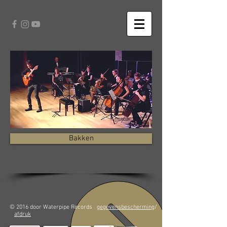
Bakken
© 2016 door Waterpipe Records
gegevensbescherming
/
afdruk