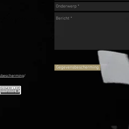
christianreichert.com
Gegevensbescherming
sbescherming
/