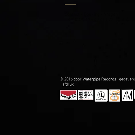
Contact - Boeking - Vragen
Tel: (0049) 175 42 41 072 | info(at)
© 2016 door Waterpipe Records
gegeven
afdruk