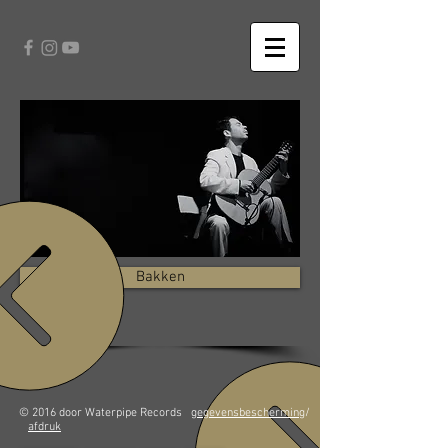
Bakken
© 2016 door Waterpipe Records
gegevensbescherming
/
afdruk