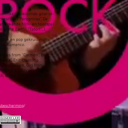
ermaals bekroonde gitarist-
rkest "Las Peregrinas". De
et bekende film- en hoorspel
f the Earth", "Tatort"...).
ssiek en pop gekruid met
o en flamenco.
odies from "Carmen", Beat it
asons", Eric Clapton's
ance, Volare, Girl from
odrigo's "Concierto de
ach, Maria, Tango en skai en
sbescherming
/