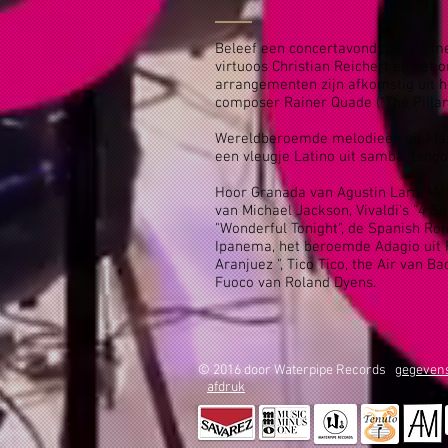
Beleef een concertavond met de me
virtuoos Christian Reichert en het o
arrangementen zijn afkomstig uit h
composer Rainer Quade ("The Pillars o
Wereldberoemde melodieën uit kla
een vleugje Latino uit samba, tang
Hoor Granada van Agustin Lara, Mel
van Michael Jackson, Vivaldi's "4 Se
"Wonderful Tonight", de Spanish Rom
Ipanema, het beroemde Adagio uit R
Aranjuez ", Tico Tico, the Air van B
Fuoco van Roland Dyens.
© 2016 door Waterpipe Records
gegeven
afdruk