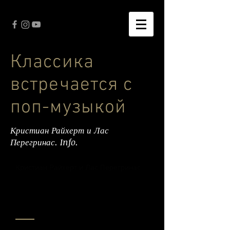
Классика
встречается с
поп-музыкой
Кристиан Райхерт и Лас
Перегринас. Info.
Кристиан Райхерт и Лас Перегринас