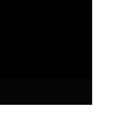
Насладитесь вечерним концертом с
обладателем множества наград,
виртуозом классической гитары
Кристианом Райхертом и его
оркестром "Las Peregrinas".
Замечательные аранжировки
известного композитора к фильмам
Райнера Куэйда ("Столпы Земли",
"Таторт"...)
Знаменитые мелодии из
классического репертуара, а также
популярные на все времена поп-
музыки, самба, танго и фламенко.
Слушайте Granada by Agustin Lara,
известные мелодии из
оперы "Carmen", Beat it by Michael,
Claptons, "Seasons5cf58d_Michael"
Jacksons ´ «Чудесный вечер»,
испанский романс, Воларе, девушка
из Ипанемы, the Adagio from Rodrigos
´ «Concierto de Aranjuez», Tico Tico,
_cc781909-0cc7de.5-cc7de. -3194-
bb3b-136bad5cf58d_ Air by Bach,