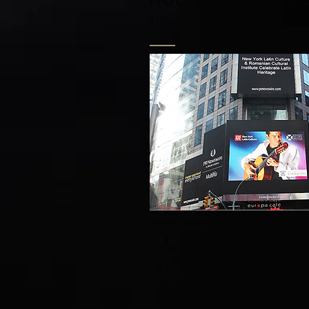
ПОСЛЕДНИЕ НО
КРИСТИАН РАЙХЕРТ AT TIME
читать дальше &gt;