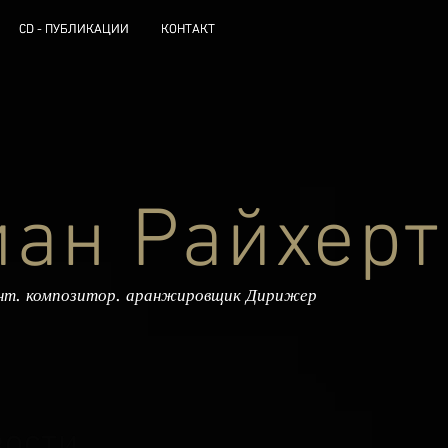
CD - ПУБЛИКАЦИИ
CD - ПУБЛИКАЦИИ
КОНТАКТ
КОНТАКТ
иан Райхерт
ант. композитор. аранжировщик Дирижер