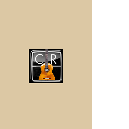
Пеците
© 2016 би Ватерпипе Рецордс_цц781905-5цде-3194-