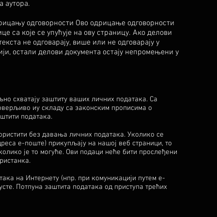
 аутора.
одрицању одговорности Ово одрицање одговорности
це са које се упућује на ову страницу. Ако делови
екста не одговарају, више или не одговарају у
ији, остали делови документа остају непромењени у
но схватају заштиту ваших личних података. Са
верљиво иу складу са законским прописима о
аштити података.
ористити без давања личних података. Уколико се
дреса е-поште) прикупљају на нашој веб страници, то
колико је то могуће. Ови подаци неће бити прослеђени
ристанка.
ака на Интернету (нпр. при комуникацији путем е-
сте. Потпуна заштита података од приступа трећих