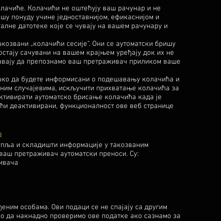
олачиће. Колачићи не оштећују ваш рачунар и не
шу понуду учине једноставнијом, ефикаснијом и
алне датотеке које се чувају на вашем рачунару и
акозвани „колачићи сесије“. Они се аутоматски бришу
остају сачувани на вашем крајњем уређају док их не
авају да препознамо ваш претраживач приликом ваше
ако да будете информисани о подешавању колачића и
чним случајевима, искључити прихватање колачића за
ктивирати аутоматско брисање колачића када је
ићи деактивирани, функционалност ове веб странице
а
пља и складишти информације у такозваним
 ваш претраживач аутоматски преноси. Су:
ивача
еним особама. Ови подаци се не спајају са другим
о да накнадно проверимо ове податке ако сазнамо за