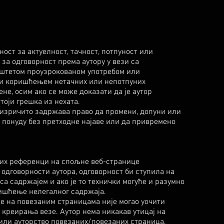
ост за актуелност, тачност, потпуност или
за одговорност према аутору у вези са
штетом проузрокованом употребом или
ли коришћењем нетачних или непотпуних
не, осим ако се може доказати да је аутор
тоји грешка из нехата.
р изричито задржава право да промени, допуни или
 понуду без претходне најаве или да привремено
них референци на спољне веб-странице
и одговорности аутора, одговорност би ступила на
 са садржајем и ако је то технички могуће и разумно
ришћење нелегалног садржаја.
се на повезаним страницама није могао уочити
 креирања везе. Аутор нема никакав утицај на
или ауторство повезаних/повезаних страница.