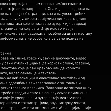
д свих садржаја на свим повезаним/повезаним
н што је линк направљен. Ова изјава се односи на
е на нашој веб страници, као и на уносе трећих
 за дискусију, директоријумима линкова, мејлинг
а података које је поставио аутор, чији садржај
странице на коју се упућује искључиво је
ли некомплетан садржај, а посебно за штету насталу
нформација, а не особа која се само позива на
говима
права на слике, графику, звучне документе, видео
е у свим публикацијама, да користи слике, графике,
 текстове које је сам креирао или да користи
нти, видео секвенце и текстови.
ињу на веб локацији и евентуално заштићени од
чења одредбама важећег закона о жиговима и
 регистрованог власника. Закључак да жигови нису
 треба изводити само на основу самог помињања!
е које је креирао сам аутор остају искључиво на
коришћење таквих графика, звучних докумената,
им електронским или штампаним публикацијама није