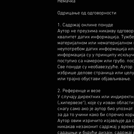
Немачка
Одрицање од одговорности
1. Садржај онлине понуде
Аутор не преузима никакву одговорн
квалитет датих информација. Тужбе 
материјалном или нематеријалном 
неупотребом датих информација и
информација су у принципу искључе
поступио са намером или грубо. пос
Све понуде су необавезујуће. Ауто
избрише делове страница или целу
или трајно обустави објављивање.
2. Референце и везе
У случају директних или индирект
(„хипервезе“), које су изван област
снагу само ако је аутор био упознат
за да то учини како би спречио ко
Аутор овим изричито изјављује да 
никакав незаконит садржај у време
садашњи и будући дизајн, садржај 