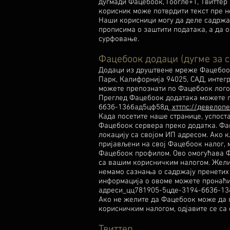
дугмади Фацебоок, Гоогле+1, Твиттер 
корисник може потврдити текст пре н
Наши корисници могу да деле садржа
прописима о заштити података, а да 
сурфовање.
Фацебоок додаци (дугме за 
Додаци из друштвене мреже Фацебоок
Парк, Калифорнија 94025, САД, интег
можете препознати по Фацебоок логоти
Преглед Фацебоок додатака можете 
бб3б-136бад5цф58д_
хттпс://девелоп
Када посетите наше странице, успос
Фацебоок сервера преко додатка. Фа
локацију са својом ИП адресом. Ако к
пријављени на свој Фацебоок налог, 
Фацебоок профилом. Ово омогућава Ф
са вашим корисничким налогом. Желим
немамо сазнања о садржају пренетих 
информација о овоме можете пронаћи
адреси_цц781905-5цде-3194-бб3б-1
Ако не желите да Фацебоок може да 
корисничким налогом, одјавите се са
Твиттер