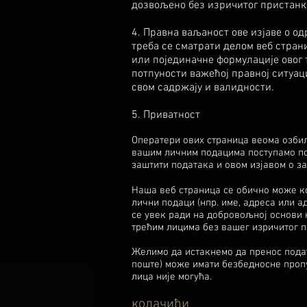
дозвољено без изричитог пристанка
4. Правна ваљаност ове изјаве о 
треба се сматрати делом веб страни
или појединачне формулације овог т
потпуности важећој правној ситуац
свом садржају и валидности.
5. Приватност
Оператери ових страница веома озбиљ
вашим личним подацима поступамо по
заштити података и овом изјавом о з
Наша веб страница се обично може к
лични подаци (нпр. име, адреса или а
се увек ради на добровољној основи 
трећим лицима без вашег изричитог п
Желимо да истакнемо да пренос подат
поште) може имати безбедносне пропу
лица није могућа.
колачићи