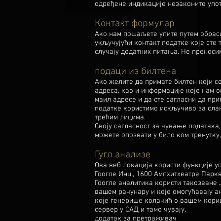
одређене индикације незаконите упо
Контакт формулар
Ако нам пошаљете упите путем обрасц
укључујући контакт податке које сте 
случају додатних питања. Не преноси
подаци из билтена
Ако желите да примате билтен који се
адреса, као и информације које нам 
маил адресе и да сте сагласни да при
податке користимо искључиво за сла
трећим лицима.
Своју сагласност за чување података
можете опозвати у било ком тренутку,
Гугл анализе
Ова веб локација користи функције у
Гоогле Инц., 1600 Ампхитхеатре Парк
Гоогле аналитика користи такозване „к
вашем рачунару и које омогућавају 
које генерише колачић о вашем кори
сервер у САД и тамо чувају.
додатак за претраживач