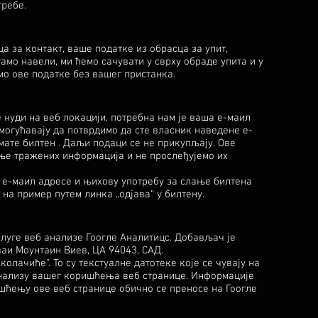
требе.
а за контакт, ваше податке из обрасца за упит,
тамо навели, ми ћемо сачувати у сврху обраде упита и у
мо ове податке без вашег пристанка.
 нуди на веб локацији, потребна нам је ваша е-маил
омогућавају да потврдимо да сте власник наведене е-
мате билтен . Даљи подаци се не прикупљају. Ове
ње тражених информација и не прослеђујемо их
, е-маил адресе и њихову употребу за слање билтена
 на пример путем линка „одјава“ у билтену.
слуге веб анализе Гоогле Аналитицс. Добављач је
ваи Моунтаин Виев, ЦА 94043, САД.
олачиће“. То су текстуалне датотеке које се чувају на
анализу вашег коришћења веб странице. Информације
шћењу ове веб странице обично се преносе на Гоогле