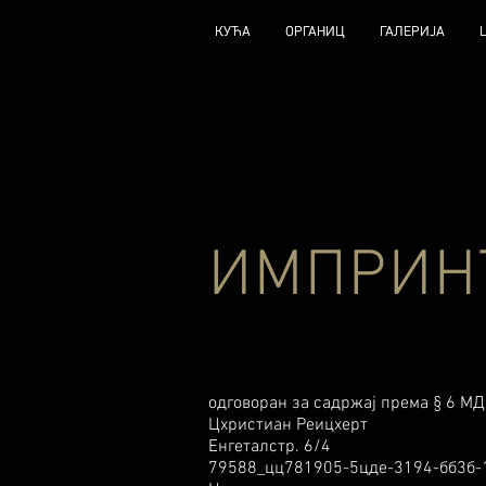
КУЋА
КУЋА
ОРГАНИЦ
ОРГАНИЦ
ГАЛЕРИЈА
ГАЛЕРИЈА
ИМПРИН
одговоран за садржај према § 6 МД
Цхристиан Реицхерт
Енгеталстр. 6/4
79588_цц781905-5цде-3194-бб3б-