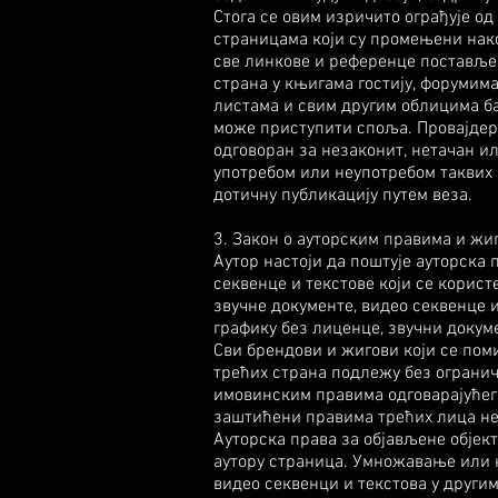
Стога се овим изричито ограђује о
страницама који су промењени нако
све линкове и референце постављен
страна у књигама гостију, форумима
листама и свим другим облицима баз
може приступити споља. Провајдер 
одговоран за незаконит, нетачан и
употребом или неупотребом таквих и
дотичну публикацију путем веза.
3. Закон о ауторским правима и жи
Аутор настоји да поштује ауторска 
секвенце и текстове који се корист
звучне документе, видео секвенце и
графику без лиценце, звучни докуме
Сви брендови и жигови који се пом
трећих страна подлежу без ограни
имовинским правима одговарајућег
заштићени правима трећих лица не
Ауторска права за објављене објект
аутору страница. Умножавање или 
видео секвенци и текстова у друг