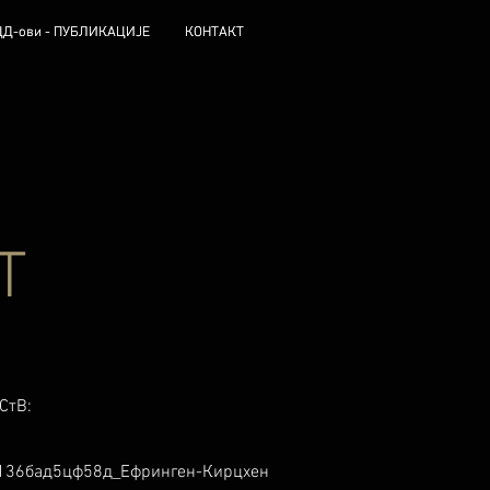
ЦД-ови - ПУБЛИКАЦИЈЕ
ЦД-ови - ПУБЛИКАЦИЈЕ
КОНТАКТ
КОНТАКТ
Т
СтВ:
136бад5цф58д_Ефринген-Кирцхен