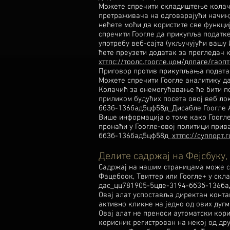
Можете спречити складиштење колачи
претраживача на одговарајући начин;
нећете моћи да користите све функциј
спречити Гоогле да прикупља податке
употребу веб-сајта (укључујући вашу 
ћете преузети додатак за прегледач к
хттпс://тоолс.гоогле.цом/длпаге/гаоп
Приговор против прикупљања подата
Можете спречити Гоогле аналитику д
Колачић за онемогућавање ће бити 
приликом будућих посета овој веб ло
бб3б-136бад5цф58д_Дисабле Гоогле 
Више информација о томе како Гоогл
пронаћи у Гоогле-овој политици прив
бб3б-136бад5цф58д_
хттпс://суппорт
Делите садржај на Фејсбуку, 
Садржај на нашим страницама може с
Фацебоок, Твиттер или Гоогле+ у скла
дас_цц781905-5цде-3194-бб3б-136ба
Овај алат успоставља директан конт
активно кликне на једно од ових дугм
Овај алат не преноси аутоматски кор
корисник регистрован на некој од д