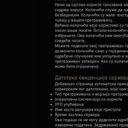
Неки од сајтова користе такозване к
садрже вирусе. Колачићи служе да на
безбеднијом. Колачићи су мале тексту
чувају у вашем претраживачу.
Већина колачића које користимо су т
након ваше посете. Остали колачићи 
избришете. Ови колачићи нам омогућ
следеће посете.
Можете подесити свој претраживач т
дозволити колачиће само у поједина
одређене случајеве или уопштено и а
претраживач затворен. Ако су колач
може бити ограничена.
Датотеке евиденције сервер
Добављач страница аутоматски прику
серверским лог датотекама, које нам
Тип претраживача и верзија претраж
оперативни систем који се користи
УРЛ упућивача
Име хоста рачунара који приступа
Време захтева сервера
Ови подаци се не могу доделити одређ
изворима података. Задржавамо прав