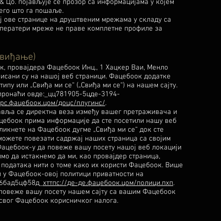
& Цо. појављује се прозор са информацијама у којем
его што га пошаље.
ј ове странице на друштвеним мрежама у складу са
оператери мреже не праве комплетне профиле за
свиђање)
, провајдера Фацебоок Инц., 1 Хацкер Ваи, Менло
рисани су на нашој веб страници. Фацебоок додатке
пу или „Свиђа ми се“ („Свиђа ми се“) на нашем сајту.
пронаћи овде:_цц781905-5цде-3194-
ерс.фацебоок.цом/доцс/плугинс/
.
тавља се директна веза између вашег претраживача и
цебоок прима информације да сте посетили нашу веб
ликнете на Фацебоок дугме „Свиђа ми се“ док сте
можете повезати садржај наших страница са својим
ацебоок-у да повеже вашу посету нашој веб локацији
о да истакнемо да ми, као провајдер страница,
података нити о томе како их користи Фацебоок. Више
 у Фацебоок-овој политици приватности на
36бад5цф58д_
хттпс://де-де.фацебоок.цом/полици.пхп
.
повеже вашу посету нашем сајту са вашим Фацебоок
 свог Фацебоок корисничког налога.