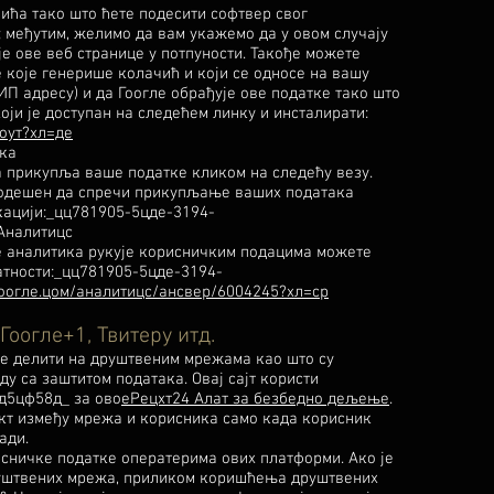
ћа тако што ћете подесити софтвер свог
 међутим, желимо да вам укажемо да у овом случају
е ове веб странице у потпуности. Такође можете
 које генерише колачић и који се односе на вашу
ИП адресу) и да Гоогле обрађује ове податке тако што
оји је доступан на следећем линку и инсталирати:
тоут?хл=де
ка
а прикупља ваше податке кликом на следећу везу.
подешен да спречи прикупљање ваших података
кацији:_цц781905-5цде-3194-
Аналитицс
е аналитика рукује корисничким подацима можете
атности:_цц781905-5цде-3194-
.гоогле.цом/аналитицс/ансвер/6004245?хл=ср
Гоогле+1, Твитеру итд.
е делити на друштвеним мрежама као што су
ду са заштитом података. Овај сајт користи
д5цф58д_ за ово
еРецхт24 Алат за безбедно дељење
.
акт између мрежа и корисника само када корисник
ади.
исничке податке оператерима ових платформи. Ако је
руштвених мрежа, приликом коришћења друштвених