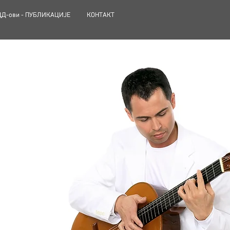
ЦД-ови - ПУБЛИКАЦИЈЕ
ЦД-ови - ПУБЛИКАЦИЈЕ
КОНТАКТ
КОНТАКТ