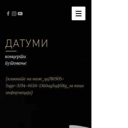
ДАТУМИ
концерти
путовање
(кликните на наме_цц781905-
5цде-3194-бб3б-136бад5цф58д_за више
информација)