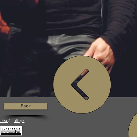
Bage
telse
/
aftryk