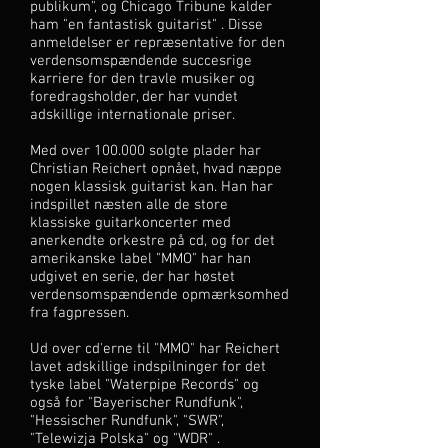
publikum", og Chicago Tribune kalder
ham "en fantastisk guitarist" . Disse
anmeldelser er repræsentative for den
verdensomspændende succesrige
karriere for den travle musiker og
foredragsholder, der har vundet
adskillige internationale priser.
Med over 100.000 solgte plader har
Christian Reichert opnået, hvad næppe
nogen klassisk guitarist kan. Han har
indspillet næsten alle de store
klassiske guitarkoncerter med
anerkendte orkestre på cd, og for det
amerikanske label "MMO" har han
udgivet en serie, der har høstet
verdensomspændende opmærksomhed
fra fagpressen.
Ud over cd'erne til "MMO" har Reichert
lavet adskillige indspilninger for det
tyske label "Waterpipe Records" og
også for "Bayerischer Rundfunk",
"Hessischer Rundfunk", "SWR",
"Telewizja Polska" og "WDR" .