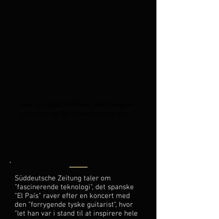
baryton Dietrich Fischer-Dieskau.
Siden 2017 har han undervist på
Musikuniversitetet i Freiburg
(Tyskland) og siden 2007 i Bale
(Schweiz).
Christian Reichert har indspillet
mere end 20 cd'er og spillet for
mange tv- og radiostationer i
Tyskland og i udlandet.
Han har også arbejdet som dirigent,
arrangør og filmmusikkomponist.
Süddeutsche Zeitung taler om
"fascinerende teknologi", det spanske
"El País" raver efter en koncert med
den "forrygende tyske guitarist", hvor
"let han var i stand til at inspirere hele