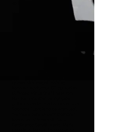
spillesteder.
Christian Reichert arbejder som
solist med kendte orkestre som
"Rousse Philharmonic Ochestra",
"Frankfurt Radio Symphony
Orchestra", "Plovdiv Philharmonic
Orchestra", "Freiburg Philharmonic
Orchestra", "Orchestra Cameralna
Bratislava", "Deutsche
Kammersolisten" og mange andre.
Mr. Reichert solgte mere end
100.000 eksemplarer af sine albums
og opnåede verdensomspændende
ry med sine meget roste og
konstant udvidende CD-optagelser
til "Music Minus One" i New York.
Han har indspillet de vigtigste
guitarkoncerter med orkester som
Rodrigos' "Concierto de Aranjuez",
"Fantasia para un Gentilhombre",
koncerter af Mauro Giuliani,
Ferdinando Carulli, Mario Maria
Castelnuo, Manuel Podescovo og