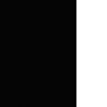
Antonio Vivaldi. Optagelserne
distribueres over hele verden.
Som 21-årig var han prisvinder ved
Andrés Segovia International Guitar
Competition i Spanien. Han vandt
adskillige priser ved internationale
konkurrencer over hele Europa,
såsom 1998 førsteprisen ved
International Guitar Foundations
konkurrence i Plovdiv, Bulgarien,
samt førsteprisen ved den
internationale konkurrence for
moderne musik 1999 i Frankfurt
(Tyskland) og mange andre.
Han afsluttede sine studier som
guitarsolist i Köln og Freiburg med
udmærkelse. Hans lærere var
Roberto Aussel (Argentina), Sonja
Prunnbauer, Manuel Barrueco, Leo
Brouwer, Roland Dyens og Grammy-
vinderne Alvaro Pierri og Sharon
Isbin. En ganske særlig ære var
arbejdet med den legendariske