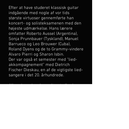
Efter at have studeret klassisk guitar
indgående med nogle af vor tids
største virtuoser gennemførte han
koncert- og solisteksamenen med den
højeste udmærkelse. Hans lærere
omfatter Roberto Aussel (Argentina),
Sonja Prunnbauer (Tyskland), Manuel
Barrueco og Leo Brouwer (Cuba),
Roland Dyens og de to Grammy-vindere
Alvaro Pierri og Sharon Isbin.
Der var også et semester med "lied-
akkompagnement" med Dietrich
Fischer Dieskau, en af de vigtigste lied-
sangere i det 20. århundrede.
Allerede under sine guitarstudier i
Würzburg, Freiburg og Köln modtog
han adskillige vigtige internationale
priser ved vigtige guitarkonkurrencer i
Europa såsom ved den internationale
guitarkonkurrence "Andrés Segovia" i
Spanien, 1. præmie ved konkurrencen i
"International Guitarfoundation" i
Plovdiv eller 1. præmie Præmie ved