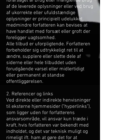
forårsaget af brug eller manglende brug
af de leverede oplysninger eller ved brug
af ukorrekte eller ufuldstændige
oplysninger er principielt udelukket,
medmindre forfatteren kan bevises at
have handlet med forsæt eller groft der
foreligger uagtsomhed.
Alle tilbud er uforpligtende. Forfatteren
forbeholder sig udtrykkeligt ret til at
ændre, supplere eller slette dele af
siderne eller hele tilbuddet uden
forudgående varsel eller midlertidigt
eller permanent at standse
offentliggørelsen.
2. Referencer og links
Ved direkte eller indirekte henvisninger
til eksterne hjemmesider ("hyperlinks"),
som ligger uden for forfatterens
ansvarsområde, vil ansvar kun træde i
kraft, hvis forfatteren var bekendt med
indholdet, og det var teknisk muligt og
rimeligt ift. ham at gøre det for at