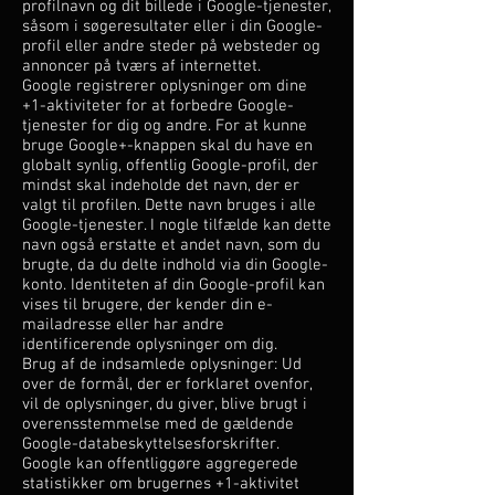
profilnavn og dit billede i Google-tjenester,
såsom i søgeresultater eller i din Google-
profil eller andre steder på websteder og
annoncer på tværs af internettet.
Google registrerer oplysninger om dine
+1-aktiviteter for at forbedre Google-
tjenester for dig og andre. For at kunne
bruge Google+-knappen skal du have en
globalt synlig, offentlig Google-profil, der
mindst skal indeholde det navn, der er
valgt til profilen. Dette navn bruges i alle
Google-tjenester. I nogle tilfælde kan dette
navn også erstatte et andet navn, som du
brugte, da du delte indhold via din Google-
konto. Identiteten af din Google-profil kan
vises til brugere, der kender din e-
mailadresse eller har andre
identificerende oplysninger om dig.
Brug af de indsamlede oplysninger: Ud
over de formål, der er forklaret ovenfor,
vil de oplysninger, du giver, blive brugt i
overensstemmelse med de gældende
Google-databeskyttelsesforskrifter.
Google kan offentliggøre aggregerede
statistikker om brugernes +1-aktivitet