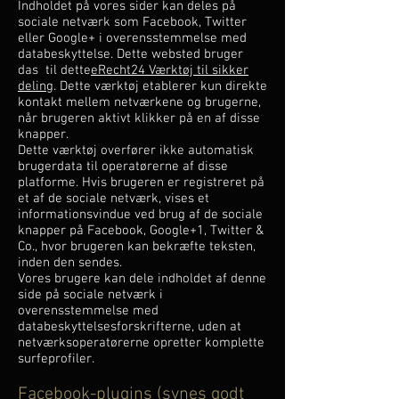
Indholdet på vores sider kan deles på
sociale netværk som Facebook, Twitter
eller Google+ i overensstemmelse med
databeskyttelse. Dette websted bruger
das til dette
eRecht24 Værktøj til sikker
deling
. Dette værktøj etablerer kun direkte
kontakt mellem netværkene og brugerne,
når brugeren aktivt klikker på en af disse
knapper.
Dette værktøj overfører ikke automatisk
brugerdata til operatørerne af disse
platforme. Hvis brugeren er registreret på
et af de sociale netværk, vises et
informationsvindue ved brug af de sociale
knapper på Facebook, Google+1, Twitter &
Co., hvor brugeren kan bekræfte teksten,
inden den sendes.
Vores brugere kan dele indholdet af denne
side på sociale netværk i
overensstemmelse med
databeskyttelsesforskrifterne, uden at
netværksoperatørerne opretter komplette
surfeprofiler.
Facebook-plugins (synes godt