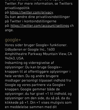
Twitter. For mere information, se Twitters
privatlivspolitik
på
https://twitter.com/privacy
.
Du kan ændre dine privatlivsindstillinger
på Twitter i kontoindstillingerne
på:
https://twitter.com/account/settings
ch
ange.
google+
Vores sider bruger Google+ funktioner.
Udbyderen er Google Inc., 1600
Amphitheatre Parkway Mountain View, CA
94043, USA.
Indsamling og videregivelse af
oplysninger: Du kan bruge Google+-
knappen til at offentliggøre oplysninger i
hele verden. Du og andre brugere
modtager personligt tilpasset indhold fra
Google og vores partnere via Google+
knappen. Google gemmer både de
oplysninger, du har givet +1 til indhold, og
oplysninger om den side, du så på, da du
klikkede på +1. Din +1 vises muligvis som
en meddelelse sammen med dit