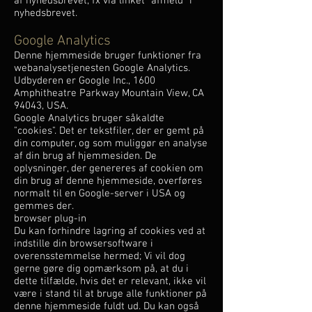
af nyhedsbrevet, fx via linket "afmeld" i
nyhedsbrevet.
Google Analytics
Denne hjemmeside bruger funktioner fra
webanalysetjenesten Google Analytics.
Udbyderen er Google Inc., 1600
Amphitheatre Parkway Mountain View, CA
94043, USA.
Google Analytics bruger såkaldte
"cookies". Det er tekstfiler, der er gemt på
din computer, og som muliggør en analyse
af din brug af hjemmesiden. De
oplysninger, der genereres af cookien om
din brug af denne hjemmeside, overføres
normalt til en Google-server i USA og
gemmes der.
browser plug-in
Du kan forhindre lagring af cookies ved at
indstille din browsersoftware i
overensstemmelse hermed; Vi vil dog
gerne gøre dig opmærksom på, at du i
dette tilfælde, hvis det er relevant, ikke vil
være i stand til at bruge alle funktioner på
denne hjemmeside fuldt ud. Du kan også