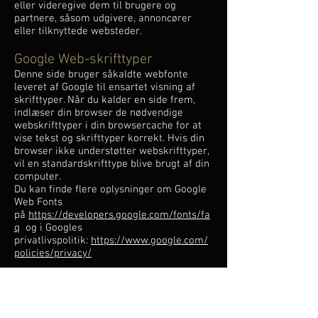
eller videregive dem til brugere og
partnere, såsom udgivere, annoncører
eller tilknyttede websteder.
Google Web-skrifttyper
Denne side bruger såkaldte webfonte
leveret af Google til ensartet visning af
skrifttyper. Når du kalder en side frem,
indlæser din browser de nødvendige
webskrifttyper i din browsercache for at
vise tekst og skrifttyper korrekt. Hvis din
browser ikke understøtter webskrifttyper,
vil en standardskrifttype blive brugt af din
computer.
Du kan finde flere oplysninger om Google
Web Fonts
på
https://developers.google.com/fonts/fa
q
og i Googles
privatlivspolitik:
https://www.google.com/
policies/privacy/
Google kort
Dette websted bruger Google Maps-
korttjenesten via en API. Udbyderen er