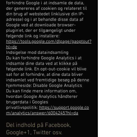
forhindre Google i at indsamle de data,
der genereres af cookien og relateret til
din brug af webstedet (inklusive din IP-
adresse) og i at behandle disse data af
Google ved at downloade browser-
plugin'et, der er tilgængeligt under
følgende link og installere:
https://tools.google.com/dlpage/gaoptout?
hl=de
Indsigelse mod dataindsamling
Du kan forhindre Google Analytics i at
indsamle dine data ved at klikke på
følgende link. En opt-out-cookie vil blive
sat for at forhindre, at dine data bliver
indsamlet ved fremtidige besøg på denne
hjemmeside: Disable Google Analytics
Du kan finde mere information om,
hvordan Google Analytics håndterer
brugerdata i Googles
privatlivspolitik:
https://support.google.co
m/analytics/answer/6004245?hl=da
Del indhold på Facebook,
Google+1, Twitter osv.