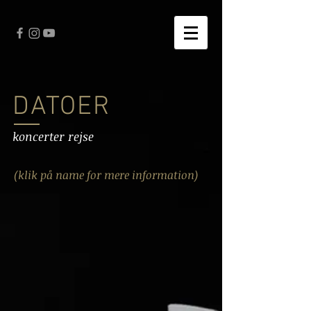
DATOER
koncerter rejse
(klik på name for mere information)