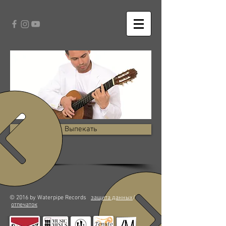
Выпекать
© 2016 by Waterpipe Records
защита данных
/
отпечаток