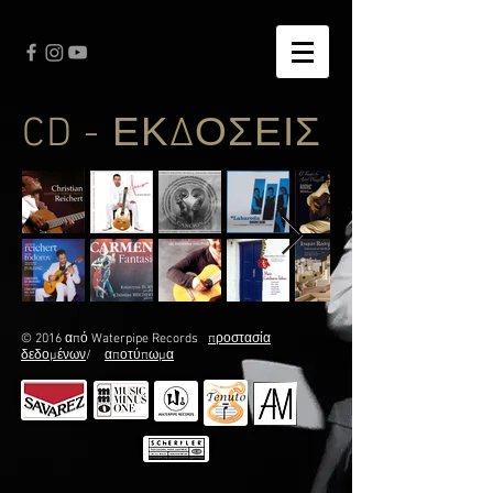
CD - ΕΚΔΟΣΕΙΣ
© 2016 από Waterpipe Records
προστασία
δεδομένων
/
αποτύπωμα