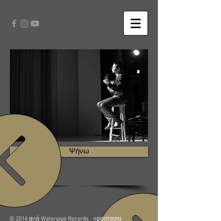
Ψήνω
© 2016 από Waterpipe Records
προστασία