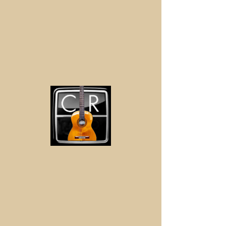
Ψήνω
© 2016 από Waterpipe Records
προστασία
δεδομένων
/
αποτύπωμα